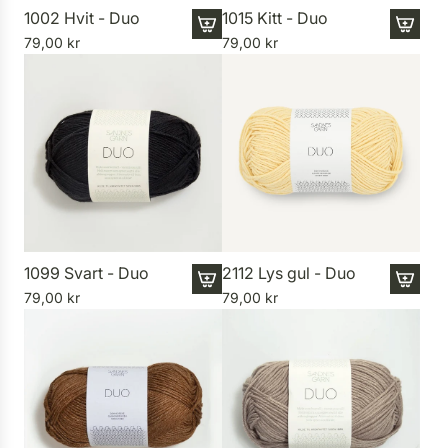
1002 Hvit - Duo
1015 Kitt - Duo
79,00 kr
79,00 kr
I
I
1
1
8
8
n
n
E
E
r
r
r
r
o
o
r
r
:
:
M
M
1099 Svart - Duo
2112 Lys gul - Duo
i
i
79,00 kr
79,00 kr
I
I
s
s
1
1
s
s
8
8
i
i
n
n
n
n
E
E
g
g
r
r
i
i
r
r
n
n