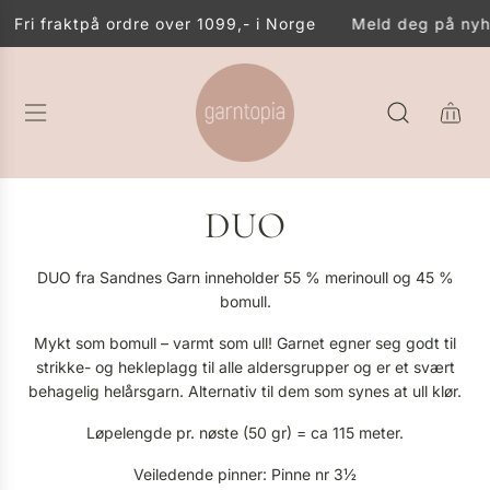
G
Fri frakt
på ordre over 1099,- i Norge
Meld deg på nyhet
Å
T
I
L
I
N
N
H
DUO
O
L
D
DUO fra Sandnes Garn inneholder 55 % merinoull og 45 %
bomull.
Mykt som bomull – varmt som ull! Garnet egner seg godt til
strikke- og hekleplagg til alle aldersgrupper og er et svært
behagelig helårsgarn. Alternativ til dem som synes at ull klør.
Løpelengde pr. nøste (50 gr) = ca 115 meter.
Veiledende pinner: Pinne nr 3½