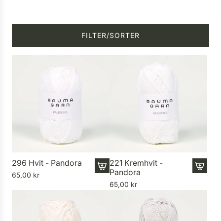
FILTER/SORTER
296 Hvit - Pandora
221 Kremhvit -
Pandora
65,00 kr
I
I
65,00 kr
1
1
8
8
n
n