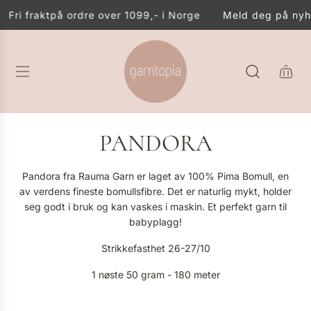
G
Fri frakt
på ordre over 1099,- i Norge
Meld deg på nyhet
Å
T
I
L
I
N
N
H
PANDORA
O
L
D
Pandora fra Rauma Garn er laget av 100% Pima Bomull, en
av verdens fineste bomullsfibre. Det er naturlig mykt, holder
seg godt i bruk og kan vaskes i maskin. Et perfekt garn til
babyplagg!
Strikkefasthet 26-27/10
1 nøste 50 gram - 180 meter