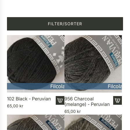
FILTER/SORTER
102 Black - Peruvian
956 Charcoal
(melange) - Peruvian
65,00 kr
I
I
65,00 kr
1
1
8
8
n
n