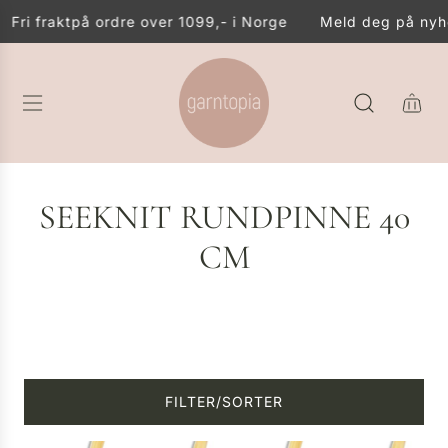
G
Fri frakt
på ordre over 1099,- i Norge
Meld deg på nyhe
Å
T
I
L
I
N
N
H
SEEKNIT RUNDPINNE 40
O
L
CM
D
FILTER/SORTER