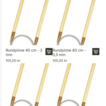
Rundpinne 40 cm - 3
Rundpinne 40 cm -
mm
3,5 mm
I
I
105,00 kr
105,00 kr
1
1
8
8
n
n
E
E
r
r
r
r
o
o
r
r
:
: