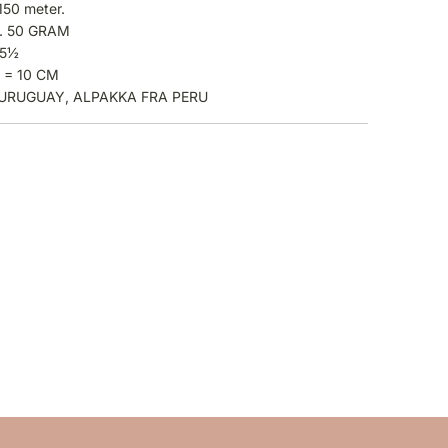
150 meter.
. 50 GRAM
-5½
 = 10 CM
 URUGUAY, ALPAKKA FRA PERU