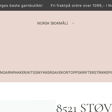
ges beste garnbutikk!
Fri frakt
på ordre over 1099,- i No
NORSK (BOKMÅL)
RN
GARNPAKKER/KITS
SMYKKER
GAVEKORT
OPPSKRIFTER
STRIKKEP
8521 STØ