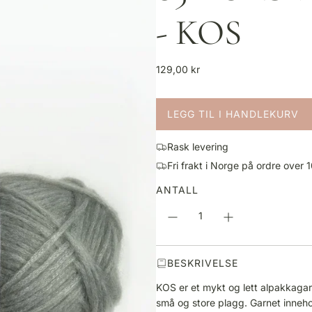
- KOS
V
129,00 kr
a
n
LEGG TIL I HANDLEKURV
l
L
i
A
g
Rask levering
S
p
Fri frakt i Norge på ordre over 
T
r
E
ANTALL
i
R
s
.
.
.
BESKRIVELSE
KOS er et mykt og lett alpakkagar
små og store plagg. Garnet inneh