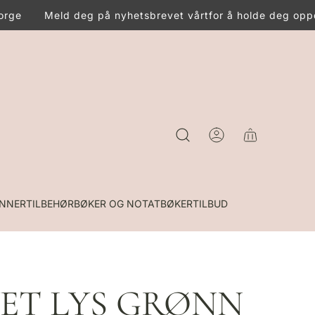
rge
Meld deg på nyhetsbrevet vårt
for å holde deg oppd
INNER
TILBEHØR
BØKER OG NOTATBØKER
TILBUD
VET LYS GRØNN