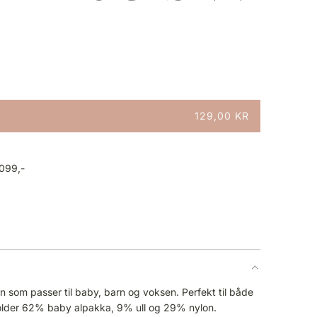
129,00 KR
1099,-
n som passer til baby, barn og voksen. Perfekt til både
older 62% baby alpakka, 9% ull og 29% nylon.