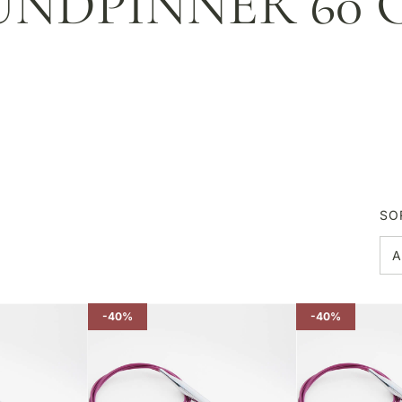
UNDPINNER 60 
SO
-40%
-40%