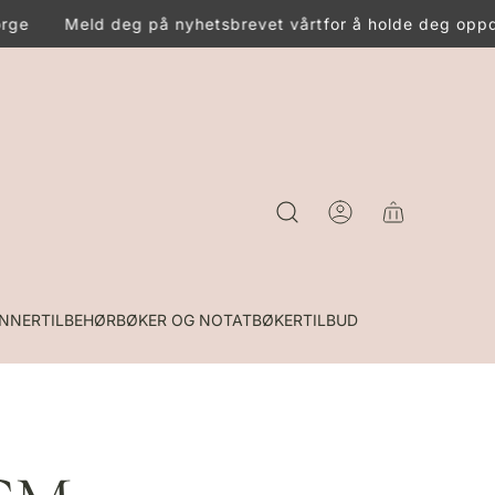
rge
Meld deg på nyhetsbrevet vårt
for å holde deg oppda
INNER
TILBEHØR
BØKER OG NOTATBØKER
TILBUD