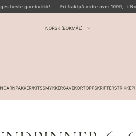
es beste garnbutikk!
Fri frakt
på ordre over 1099,- i No
NORSK (BOKMÅL)
RN
GARNPAKKER/KITS
SMYKKER
GAVEKORT
OPPSKRIFTER
STRIKKEP