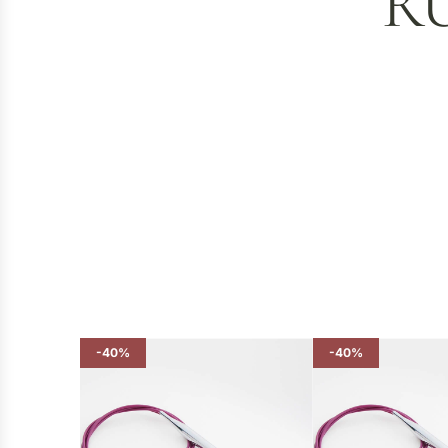
R
-40%
-40%