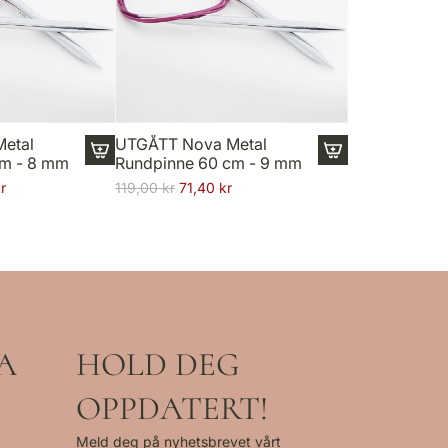
etal
UTGÅTT Nova Metal
cm - 8 mm
Rundpinne 60 cm - 9 mm
I
I
V
r
119,00 kr
71,40 kr
1
1
a
8
8
n
n
n
l
E
E
i
r
r
g
r
r
p
o
o
r
r
r
A
HOLD DEG
i
:
:
s
M
M
OPPDATERT!
i
i
s
s
Meld deg på nyhetsbrevet vårt