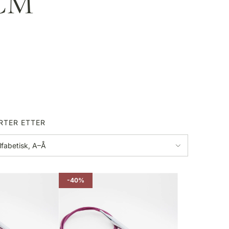
CM
RTER ETTER
-40%