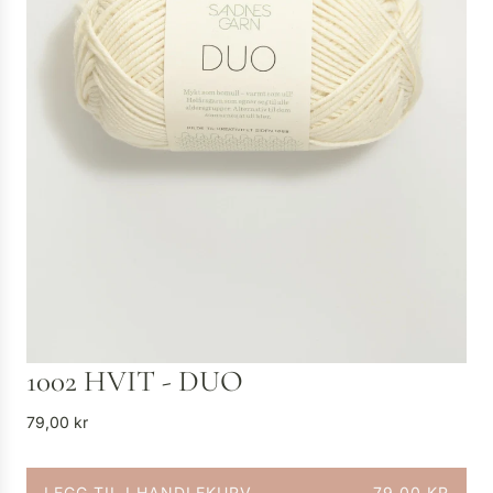
1002 HVIT - DUO
V
79,00 kr
a
n
LEGG TIL I HANDLEKURV
79,00 KR