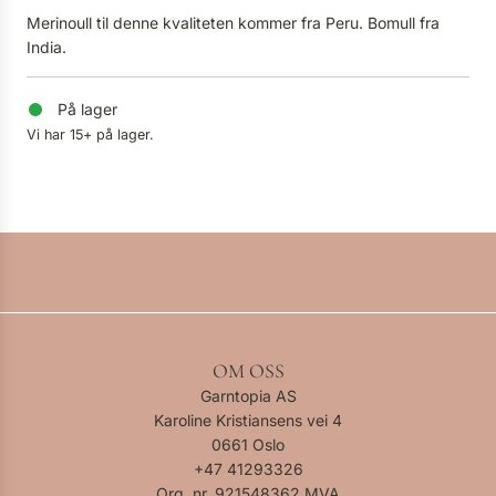
Merinoull til denne kvaliteten kommer fra Peru. Bomull fra
India.
På lager
Vi har 15+ på lager.
OM OSS
Garntopia AS
Karoline Kristiansens vei 4
0661 Oslo
+47
41293326
Org. nr. 921548362 MVA