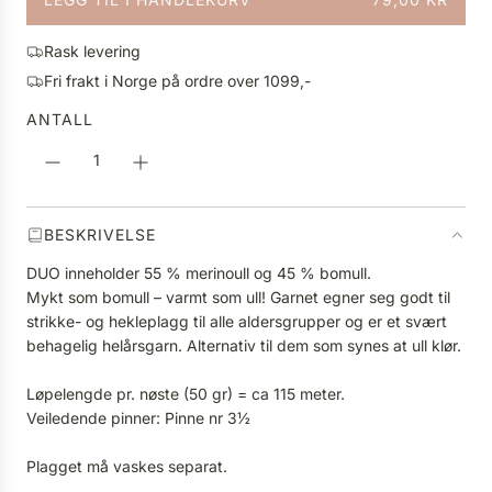
l
L
i
A
g
Rask levering
S
p
Fri frakt i Norge på ordre over 1099,-
T
r
E
ANTALL
i
R
s
.
.
.
BESKRIVELSE
DUO inneholder 55 % merinoull og 45 % bomull.
Mykt som bomull – varmt som ull! Garnet egner seg godt til
strikke- og hekleplagg til alle aldersgrupper og er et svært
behagelig helårsgarn. Alternativ til dem som synes at ull klør.
Løpelengde pr. nøste (50 gr) = ca 115 meter.
Veiledende pinner: Pinne nr 3½
Plagget må vaskes separat.