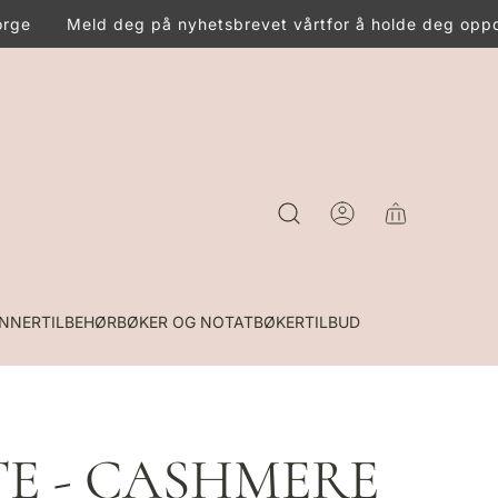
rge
Meld deg på nyhetsbrevet vårt
for å holde deg oppda
INNER
TILBEHØR
BØKER OG NOTATBØKER
TILBUD
TE - CASHMERE