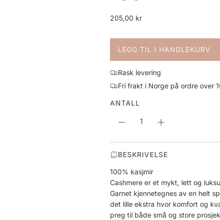
V
205,00 kr
a
n
LEGG TIL I HANDLEKURV
l
L
i
A
g
Rask levering
S
p
Fri frakt i Norge på ordre over 
T
r
E
ANTALL
i
R
s
.
.
.
BESKRIVELSE
100% kasjmir
Cashmere er et mykt, lett og luksu
Garnet kjennetegnes av en helt spe
det lille ekstra hvor komfort og kv
preg til både små og store prosjek