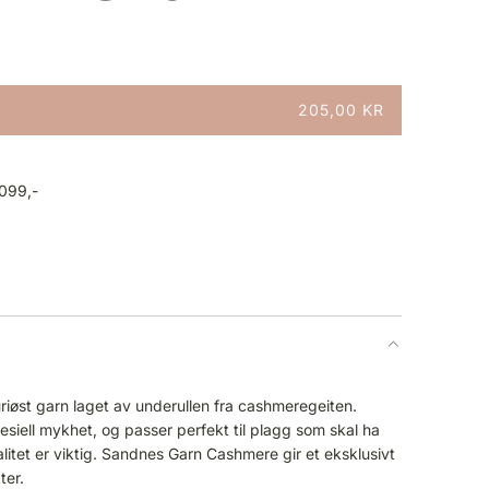
205,00 KR
1099,-
riøst garn laget av underullen fra cashmeregeiten.
siell mykhet, og passer perfekt til plagg som skal ha
alitet er viktig. Sandnes Garn Cashmere gir et eksklusivt
ter.