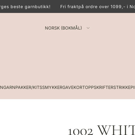
es beste garnbutikk!
Fri frakt
på ordre over 1099,- i No
NORSK (BOKMÅL)
RN
GARNPAKKER/KITS
SMYKKER
GAVEKORT
OPPSKRIFTER
STRIKKEP
1002 WHI