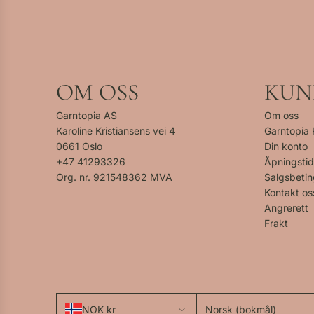
OM OSS
KUN
Garntopia AS
Om oss
Karoline Kristiansens vei 4
Garntopia
0661 Oslo
Din konto
+47
41293326
Åpningstid
Org. nr. 921548362 MVA
Salgsbetin
Kontakt os
Angrerett
Frakt
NOK kr
Norsk (bokmål)