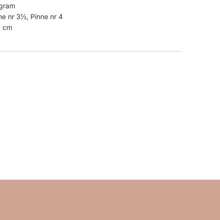
 gram
ne nr 3½, Pinne nr 4
0 cm