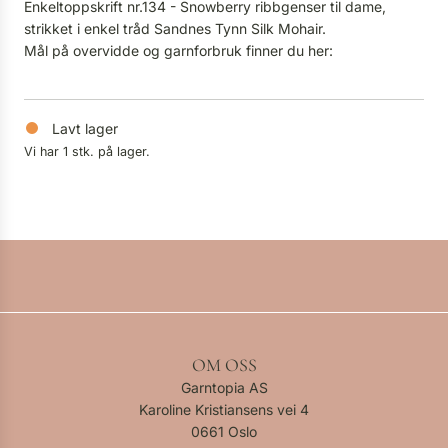
Enkeltoppskrift nr.134 - Snowberry ribbgenser til dame,
strikket i enkel tråd Sandnes Tynn Silk Mohair.
Mål på overvidde og garnforbruk finner du
her
:
Lavt lager
Vi har 1 stk. på lager.
OM OSS
Garntopia AS
Karoline Kristiansens vei 4
0661 Oslo