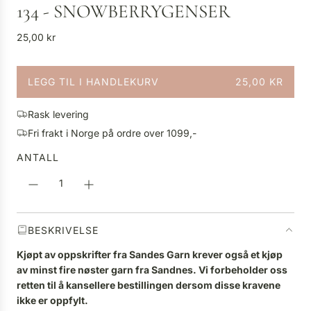
134 - SNOWBERRYGENSER
V
25,00 kr
a
n
LEGG TIL I HANDLEKURV
25,00 KR
l
L
i
A
g
Rask levering
S
p
Fri frakt i Norge på ordre over 1099,-
T
r
E
ANTALL
i
R
s
.
.
.
BESKRIVELSE
Kjøpt av oppskrifter fra Sandes Garn krever også et kjøp
av minst fire nøster garn fra Sandnes. Vi forbeholder oss
retten til å kansellere bestillingen dersom disse kravene
ikke er oppfylt.