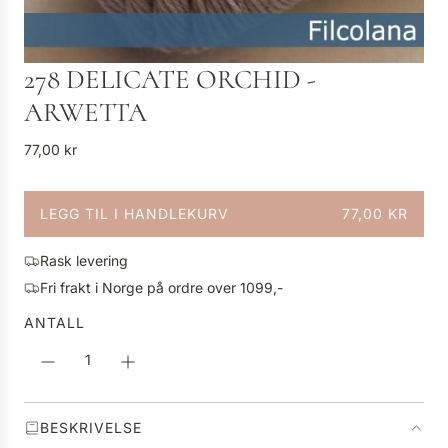
278 DELICATE ORCHID -
ARWETTA
V
77,00 kr
a
n
LEGG TIL I HANDLEKURV
77,00 KR
l
L
i
A
g
Rask levering
S
p
Fri frakt i Norge på ordre over 1099,-
T
r
E
ANTALL
i
R
s
.
.
.
BESKRIVELSE