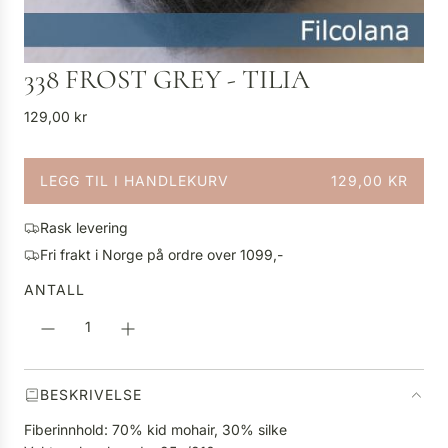
338 FROST GREY - TILIA
V
129,00 kr
a
n
LEGG TIL I HANDLEKURV
129,00 KR
l
L
i
A
g
Rask levering
S
p
Fri frakt i Norge på ordre over 1099,-
T
r
E
ANTALL
i
R
s
.
.
.
BESKRIVELSE
Fiberinnhold: 70% kid mohair, 30% silke