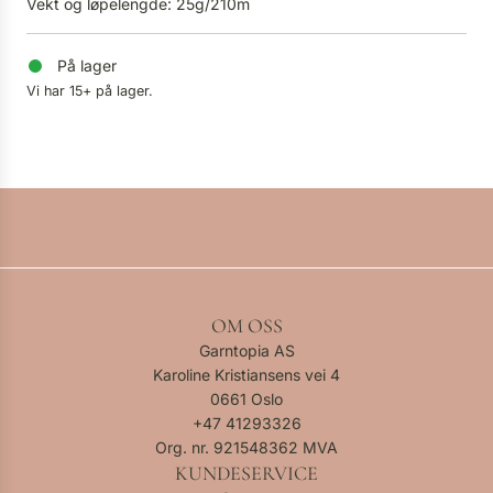
Vekt og løpelengde: 25g/210m
På lager
Vi har 15+ på lager.
OM OSS
Garntopia AS
Karoline Kristiansens vei 4
0661 Oslo
+47
41293326
Org. nr. 921548362 MVA
KUNDESERVICE