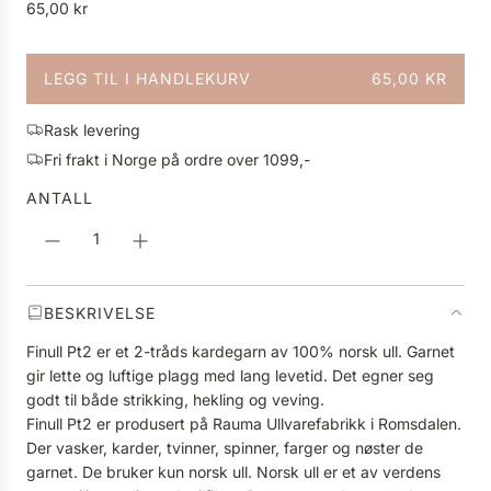
V
65,00 kr
a
n
LEGG TIL I HANDLEKURV
65,00 KR
l
L
i
A
g
Rask levering
S
p
Fri frakt i Norge på ordre over 1099,-
T
r
E
ANTALL
i
R
s
.
.
.
BESKRIVELSE
Finull Pt2 er et 2-tråds kardegarn av 100% norsk ull. Garnet
gir lette og luftige plagg med lang levetid. Det egner seg
godt til både strikking, hekling og veving.
Finull Pt2 er produsert på Rauma Ullvarefabrikk i Romsdalen.
Der vasker, karder, tvinner, spinner, farger og nøster de
garnet. De bruker kun norsk ull. Norsk ull er et av verdens