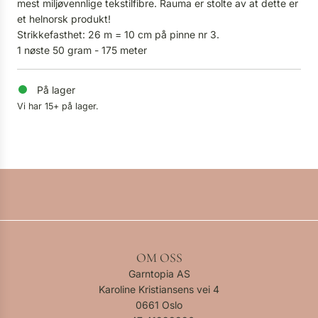
mest miljøvennlige tekstilfibre. Rauma er stolte av at dette er
et helnorsk produkt!
Strikkefasthet: 26 m = 10 cm på pinne nr 3.
1 nøste 50 gram - 175 meter
På lager
Vi har 15+ på lager.
OM OSS
Garntopia AS
Karoline Kristiansens vei 4
0661 Oslo