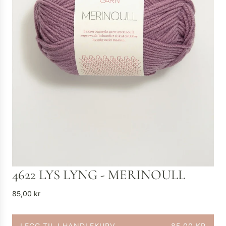
4622 LYS LYNG - MERINOULL
V
85,00 kr
a
n
LEGG TIL I HANDLEKURV
85,00 KR