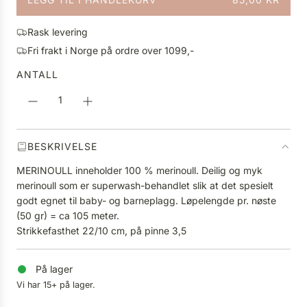
l
L
i
A
g
Rask levering
S
p
Fri frakt i Norge på ordre over 1099,-
T
r
E
ANTALL
i
R
s
.
.
.
BESKRIVELSE
MERINOULL inneholder 100 % merinoull. Deilig og myk
merinoull som er superwash-behandlet slik at det spesielt
godt egnet til baby- og barneplagg. Løpelengde pr. nøste
(50 gr) = ca 105 meter.
Strikkefasthet 22/10 cm, på pinne 3,5
På lager
Vi har 15+ på lager.