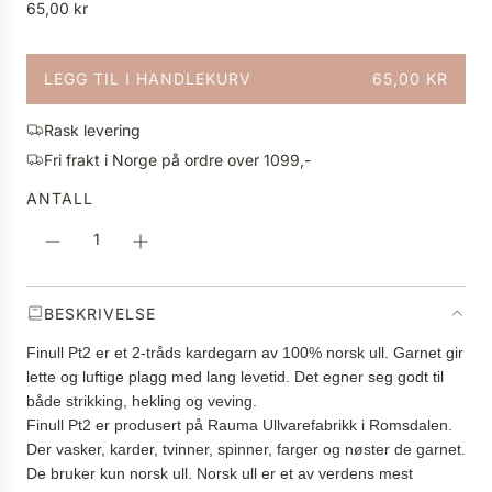
V
65,00 kr
a
n
LEGG TIL I HANDLEKURV
65,00 KR
l
L
i
A
g
Rask levering
S
p
Fri frakt i Norge på ordre over 1099,-
T
r
E
ANTALL
i
R
s
.
.
.
BESKRIVELSE
Finull Pt2 er et 2-tråds kardegarn av 100% norsk ull. Garnet gir
lette og luftige plagg med lang levetid. Det egner seg godt til
både strikking, hekling og veving.
Finull Pt2 er produsert på Rauma Ullvarefabrikk i Romsdalen.
Der vasker, karder, tvinner, spinner, farger og nøster de garnet.
De bruker kun norsk ull. Norsk ull er et av verdens mest