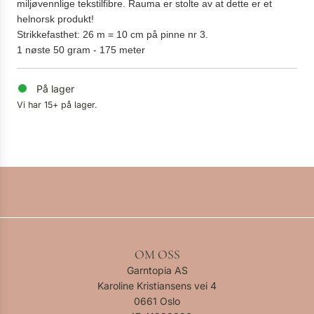
miljøvennlige tekstilfibre. Rauma er stolte av at dette er et
helnorsk produkt!
Strikkefasthet: 26 m = 10 cm på pinne nr 3.
1 nøste 50 gram - 175 meter
På lager
Vi har 15+ på lager.
OM OSS
Garntopia AS
Karoline Kristiansens vei 4
0661 Oslo