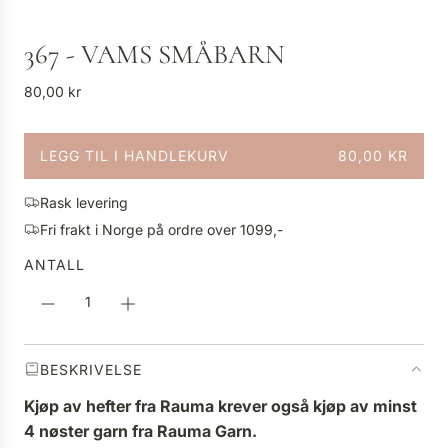
367 - VAMS SMÅBARN
V
80,00 kr
a
n
LEGG TIL I HANDLEKURV
80,00 KR
l
L
i
A
g
Rask levering
S
p
Fri frakt i Norge på ordre over 1099,-
T
r
E
ANTALL
i
R
s
.
.
.
BESKRIVELSE
Kjøp av hefter fra Rauma krever også kjøp av minst
4 nøster garn fra Rauma Garn.