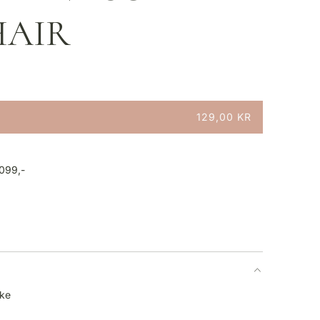
HAIR
129,00 KR
1099,-
lke