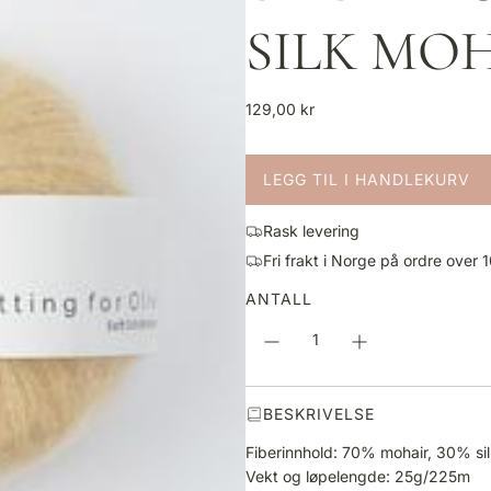
SILK MO
V
129,00 kr
a
n
LEGG TIL I HANDLEKURV
l
L
i
A
g
Rask levering
S
p
Fri frakt i Norge på ordre over 
T
r
E
ANTALL
i
R
s
.
.
.
BESKRIVELSE
Fiberinnhold: 70% mohair, 30% si
Vekt og løpelengde: 25g/225m