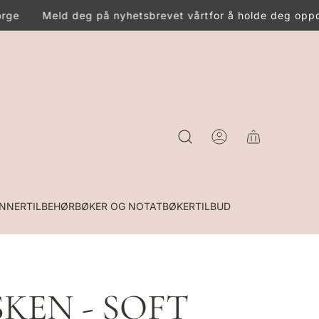
rge
Meld deg på nyhetsbrevet vårt
for å holde deg oppda
INNER
TILBEHØR
BØKER OG NOTATBØKER
TILBUD
SKEN - SOFT