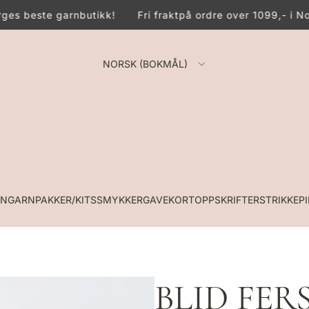
es beste garnbutikk!
Fri frakt
på ordre over 1099,- i No
NORSK (BOKMÅL)
RN
GARNPAKKER/KITS
SMYKKER
GAVEKORT
OPPSKRIFTER
STRIKKEP
BLID FER