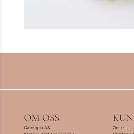
OM OSS
KUN
Garntopia AS
Om oss