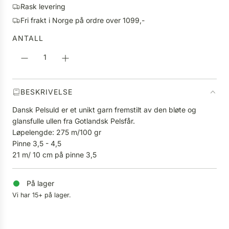
g
Rask levering
S
p
Fri frakt i Norge på ordre over 1099,-
T
r
E
ANTALL
i
R
s
.
.
.
BESKRIVELSE
Dansk Pelsuld er et unikt garn fremstilt av den bløte og
glansfulle ullen fra Gotlandsk Pelsfår.
Løpelengde: 275 m/100 gr
Pinne 3,5 - 4,5
21 m/ 10 cm på pinne 3,5
På lager
Vi har 15+ på lager.