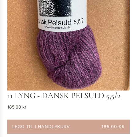
11 LYNG - DANSK PELSULD 5,5/2
V
185,00 kr
a
n
LEGG TIL I HANDLEKURV
185,00 KR
l
L
i
A