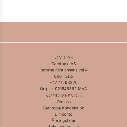
OM OSS
Garntopia AS
Karoline Kristiansens vei 4
0661 Oslo
+47
41293326
Org. nr. 921548362 MVA
KUNDESERVICE
Om oss
Garntopia Kundeklubb
Din konto
Åpningstider
Salgsbetingelser