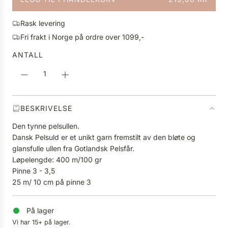
L
i
A
g
Rask levering
S
p
Fri frakt i Norge på ordre over 1099,-
T
r
E
ANTALL
i
R
s
.
.
.
BESKRIVELSE
Den tynne pelsullen.
Dansk Pelsuld er et unikt garn fremstilt av den bløte og
glansfulle ullen fra Gotlandsk Pelsfår.
Løpelengde: 400 m/100 gr
Pinne 3 - 3,5
25 m/ 10 cm på pinne 3
På lager
Vi har 15+ på lager.