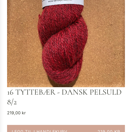
16 TYTTEBÆR - DANSK PELSULD
8/2
V
219,00 kr
a
n
LEGG TIL I HANDLEKURV
219,00 KR
l