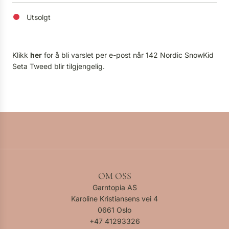
Utsolgt
Klikk
her
for å bli varslet per e-post når 142 Nordic SnowKid
Seta Tweed blir tilgjengelig.
OM OSS
Garntopia AS
Karoline Kristiansens vei 4
0661 Oslo
+47
41293326