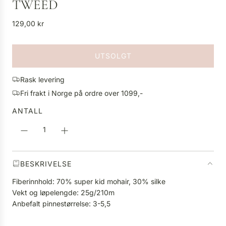
TWEED
V
129,00 kr
a
n
UTSOLGT
l
L
i
A
g
Rask levering
S
p
Fri frakt i Norge på ordre over 1099,-
T
r
E
ANTALL
i
R
s
.
.
.
BESKRIVELSE
Fiberinnhold: 70% super kid mohair, 30% silke
Vekt og løpelengde: 25g/210m
Anbefalt pinnestørrelse: 3-5,5