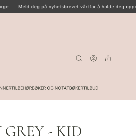
rge
Meld deg på nyhetsbrevet vårt
for å holde deg oppda
INNER
TILBEHØR
BØKER OG NOTATBØKER
TILBUD
 GREY - KID