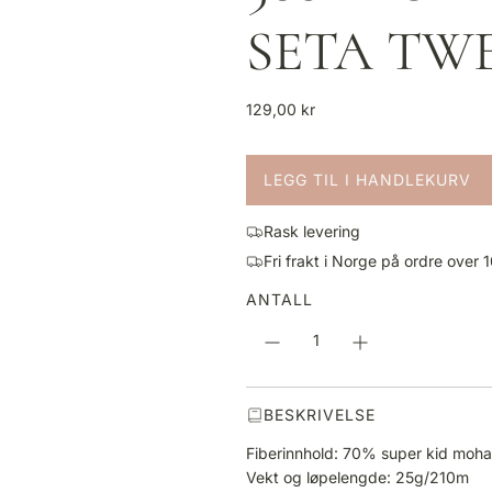
SETA TW
V
129,00 kr
a
n
LEGG TIL I HANDLEKURV
l
L
i
A
g
Rask levering
S
p
Fri frakt i Norge på ordre over 
T
r
E
ANTALL
i
R
s
.
.
.
BESKRIVELSE
Fiberinnhold: 70% super kid mohai
Vekt og løpelengde: 25g/210m