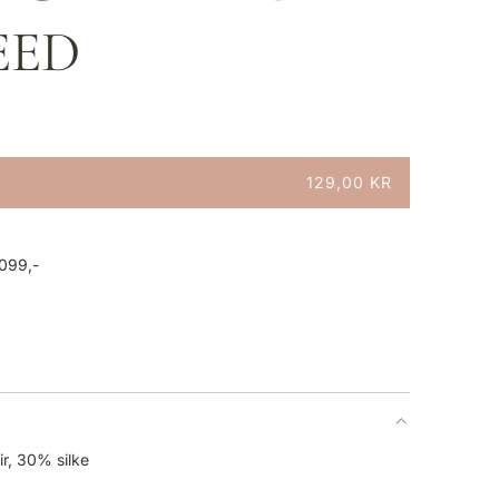
EED
129,00 KR
1099,-
r, 30% silke