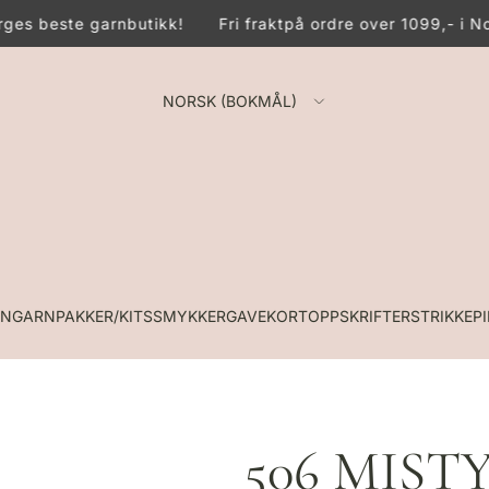
es beste garnbutikk!
Fri frakt
på ordre over 1099,- i No
NORSK (BOKMÅL)
RN
GARNPAKKER/KITS
SMYKKER
GAVEKORT
OPPSKRIFTER
STRIKKEP
506 MISTY