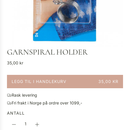
GARNSPIRAL HOLDER
V
35,00 kr
a
n
LEGG TIL I HANDLEKURV
35,00 KR
l
L
i
A
g
Rask levering
S
p
Fri frakt i Norge på ordre over 1099,-
T
r
E
ANTALL
i
R
s
.
.