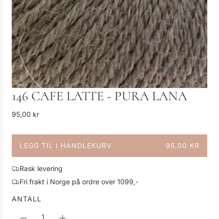
146 CAFE LATTE - PURA LANA
V
95,00 kr
a
n
LEGG TIL I HANDLEKURV
95,00 KR
l
L
i
A
g
Rask levering
S
p
Fri frakt i Norge på ordre over 1099,-
T
r
E
ANTALL
i
R
s
.