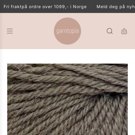
G
Fri frakt
på ordre over 1099,- i Norge
Meld deg på nyhe
Å
T
I
L
I
N
N
H
O
L
D