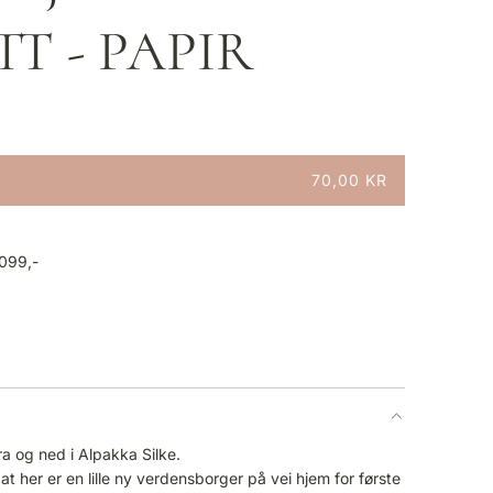
T - PAPIR
70,00 KR
1099,-
a og ned i Alpakka Silke.
 at her er en lille ny verdensborger på vei hjem for første