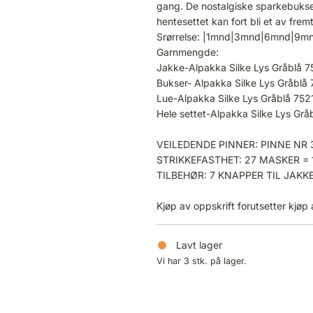
gang. De nostalgiske sparkebuksen
hentesettet kan fort bli et av frem
Srørrelse: |1mnd|3mnd|6mnd|9m
Garnmengde:
Jakke-Alpakka Silke Lys Gråblå 7
Bukser- Alpakka Silke Lys Gråblå 
Lue-Alpakka Silke Lys Gråblå 752
Hele settet-Alpakka Silke Lys Gr
VEILEDENDE PINNER: PINNE NR 
STRIKKEFASTHET: 27 MASKER = 
TILBEHØR: 7 KNAPPER TIL JAKK
Kjøp av oppskrift forutsetter kjøp
Lavt lager
Vi har 3 stk. på lager.