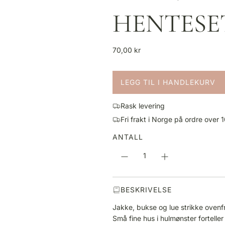
HENTESET
V
70,00 kr
a
n
LEGG TIL I HANDLEKURV
l
L
i
A
g
Rask levering
S
p
Fri frakt i Norge på ordre over 
T
r
E
ANTALL
i
R
s
.
.
.
BESKRIVELSE
Jakke, bukse og lue strikke ovenfr
Små fine hus i hulmønster forteller