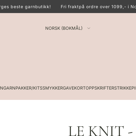
es beste garnbutikk!
Fri frakt
på ordre over 1099,- i No
NORSK (BOKMÅL)
RN
GARNPAKKER/KITS
SMYKKER
GAVEKORT
OPPSKRIFTER
STRIKKEP
LE KNIT 