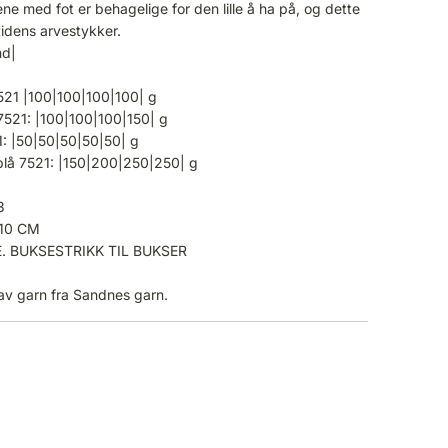
e med fot er behagelige for den lille å ha på, og dette
tidens arvestykker.
nd|
521 |100|100|100|100| g
7521: |100|100|100|150| g
1: |50|50|50|50|50| g
åblå 7521: |150|200|250|250| g
3
10 CM
E. BUKSESTRIKK TIL BUKSER
 av garn fra Sandnes garn.