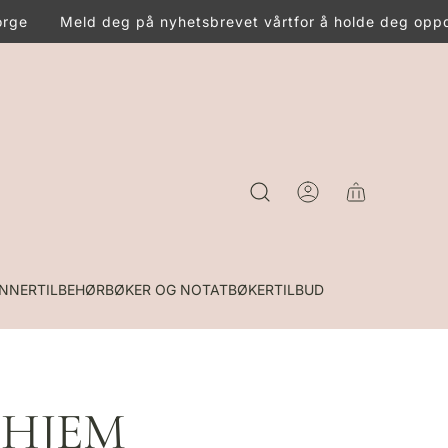
rge
Meld deg på nyhetsbrevet vårt
for å holde deg oppda
INNER
TILBEHØR
BØKER OG NOTATBØKER
TILBUD
- HJEM