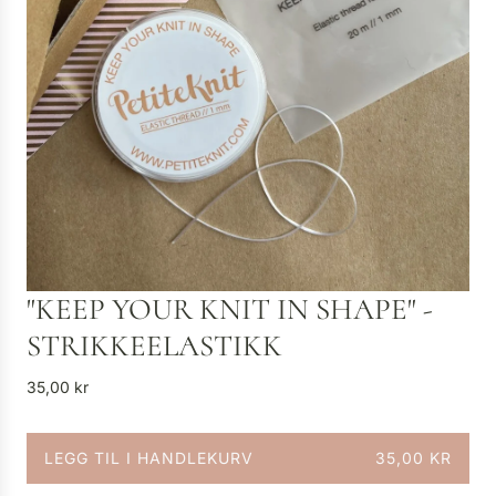
"KEEP YOUR KNIT IN SHAPE" -
STRIKKEELASTIKK
V
35,00 kr
a
n
LEGG TIL I HANDLEKURV
35,00 KR
l
L
i
A