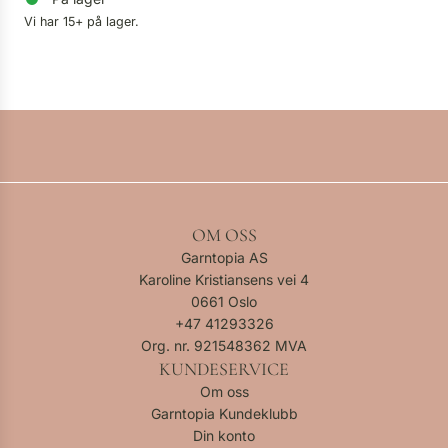
Vi har 15+ på lager.
OM OSS
Garntopia AS
Karoline Kristiansens vei 4
0661 Oslo
+47
41293326
Org. nr. 921548362 MVA
KUNDESERVICE
Om oss
Garntopia Kundeklubb
Din konto