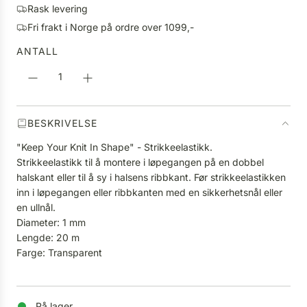
g
Rask levering
S
p
Fri frakt i Norge på ordre over 1099,-
T
r
E
ANTALL
i
R
s
.
.
.
BESKRIVELSE
"Keep Your Knit In Shape" - Strikkeelastikk.
Strikkeelastikk til å montere i løpegangen på en dobbel
halskant eller til å sy i halsens ribbkant. Før strikkeelastikken
inn i løpegangen eller ribbkanten med en sikkerhetsnål eller
en ullnål.
Diameter: 1 mm
Lengde: 20 m
Farge: Transparent
På lager