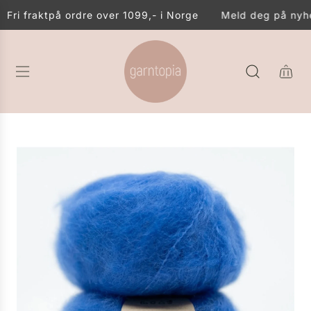
G
Fri frakt
på ordre over 1099,- i Norge
Meld deg på nyhe
Å
T
I
L
I
N
N
H
O
L
D