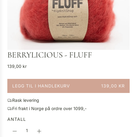
BERRYLICIOUS - FLUFF
V
139,00 kr
a
n
LEGG TIL I HANDLEKURV
139,00 KR
l
L
i
A
g
Rask levering
S
p
Fri frakt i Norge på ordre over 1099,-
T
r
E
ANTALL
i
R
s
.
.