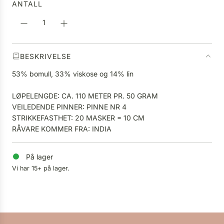
ANTALL
i
R
s
.
.
.
BESKRIVELSE
53% bomull, 33% viskose og 14% lin
LØPELENGDE: CA. 110 METER PR. 50 GRAM
VEILEDENDE PINNER: PINNE NR 4
STRIKKEFASTHET: 20 MASKER = 10 CM
RÅVARE KOMMER FRA: INDIA
På lager
Vi har 15+ på lager.