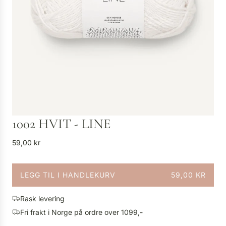
1002 HVIT - LINE
V
59,00 kr
a
n
LEGG TIL I HANDLEKURV
59,00 KR
l
L
i
A
g
Rask levering
S
p
Fri frakt i Norge på ordre over 1099,-
T
r
E