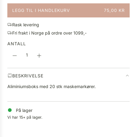
n
LEGG TIL I HANDLEKURV
75,00 KR
l
L
i
A
g
Rask levering
S
p
Fri frakt i Norge på ordre over 1099,-
T
r
E
ANTALL
i
R
s
.
.
.
BESKRIVELSE
Aliminiumsboks med 20 stk maskemarkører.
På lager
Vi har 15+ på lager.