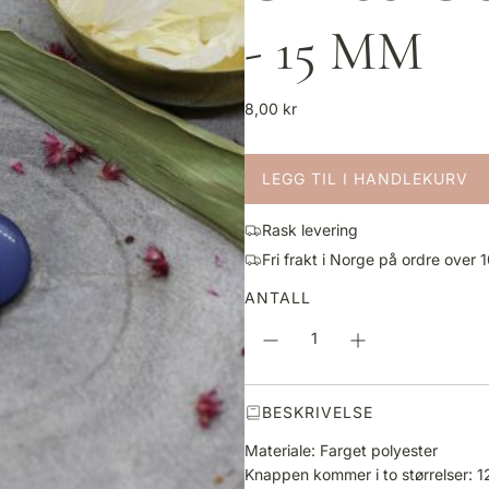
- 15 MM
V
8,00 kr
a
n
LEGG TIL I HANDLEKURV
l
L
i
A
g
Rask levering
S
p
Fri frakt i Norge på ordre over 
T
r
E
ANTALL
i
R
s
.
.
.
BESKRIVELSE
Materiale: Farget polyester
Knappen kommer i to størrelser: