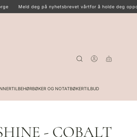
rge
Meld deg på nyhetsbrevet vårt
for å holde deg oppda
INNER
TILBEHØR
BØKER OG NOTATBØKER
TILBUD
SHINE - COBALT