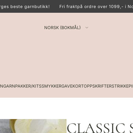
es beste garnbutikk!
Fri frakt
på ordre over 1099,- i No
NORSK (BOKMÅL)
RN
GARNPAKKER/KITS
SMYKKER
GAVEKORT
OPPSKRIFTER
STRIKKEP
CLASSIC 