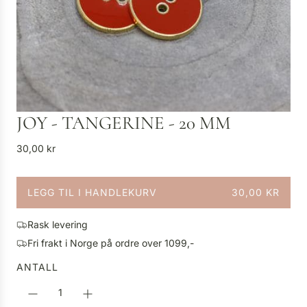
JOY - TANGERINE - 20 MM
V
30,00 kr
a
n
LEGG TIL I HANDLEKURV
30,00 KR
l
L
i
A
g
Rask levering
S
p
Fri frakt i Norge på ordre over 1099,-
T
r
E
ANTALL
i
R
s
.
.