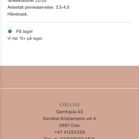
Strikkefasthet 22/10
Anbefalt pinnestørrelse: 3,5-4,5
Håndvask.
På lager
Vi har 15+ på lager.
OM OSS
Garntopia AS
Karoline Kristiansens vei 4
0661 Oslo
+47
41293326
Org. nr. 921548362 MVA