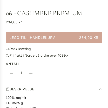
06 - CASHMERE PREMIUM
V
234,00 kr
a
n
LEGG TIL I HANDLEKURV
234,00 KR
l
L
i
A
g
Rask levering
S
p
Fri frakt i Norge på ordre over 1099,-
T
r
E
ANTALL
i
R
s
.
.
.
BESKRIVELSE
100% kasjmir
115 m/25 g