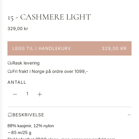
15 - CASHMERE LIGHT
V
329,00 kr
a
n
LEGG TIL I HANDLEKURV
329,00 KR
l
L
i
A
g
Rask levering
S
p
Fri frakt i Norge på ordre over 1099,-
T
r
E
ANTALL
i
R
s
.
.
.
BESKRIVELSE
88% kasjmir, 12% nylon
∼85
m/25 g