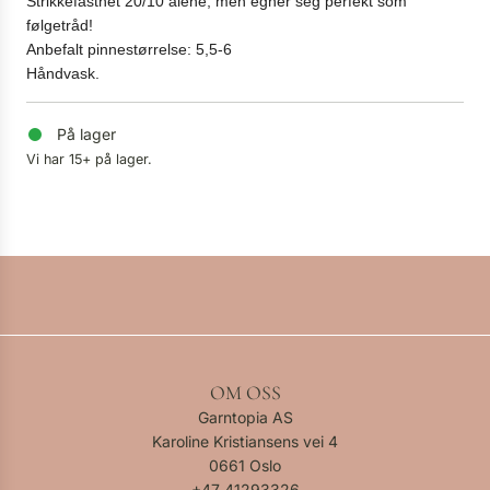
Strikkefasthet 20/10 alene, men egner seg perfekt som
følgetråd!
Anbefalt pinnestørrelse: 5,5-6
Håndvask.
På lager
Vi har 15+ på lager.
OM OSS
Garntopia AS
Karoline Kristiansens vei 4
0661 Oslo
+47
41293326