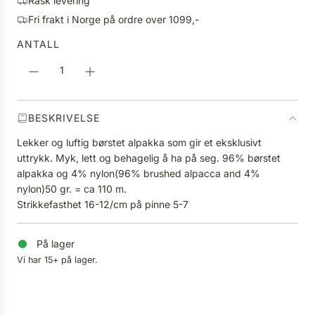
Rask levering
S
p
Fri frakt i Norge på ordre over 1099,-
T
r
E
ANTALL
i
R
s
.
.
.
BESKRIVELSE
Lekker og luftig børstet alpakka som gir et eksklusivt
uttrykk. Myk, lett og behagelig å ha på seg. 96% børstet
alpakka og 4% nylon(96% brushed alpacca and 4%
nylon)50 gr. = ca 110 m.
Strikkefasthet 16-12/cm på pinne 5-7
På lager
Vi har 15+ på lager.