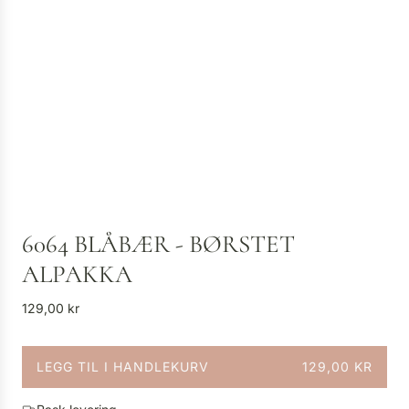
6064 BLÅBÆR - BØRSTET
ALPAKKA
V
129,00 kr
a
n
LEGG TIL I HANDLEKURV
129,00 KR
l
L
i
A
g