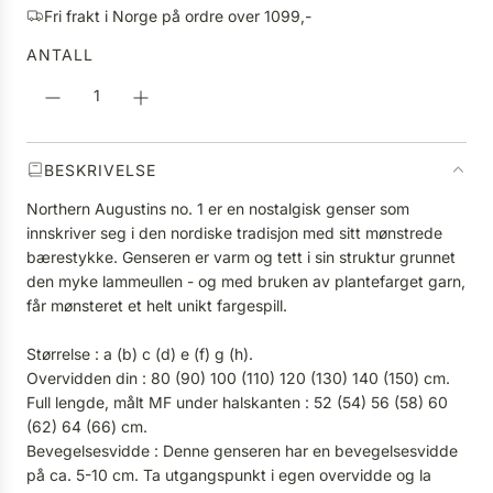
p
Fri frakt i Norge på ordre over 1099,-
T
r
E
ANTALL
i
R
s
.
.
.
BESKRIVELSE
Northern Augustins no. 1 er en nostalgisk genser som
innskriver seg i den nordiske tradisjon med sitt mønstrede
bærestykke. Genseren er varm og tett i sin struktur grunnet
den myke lammeullen - og med bruken av plantefarget garn,
får mønsteret et helt unikt fargespill.
Størrelse : a (b) c (d) e (f) g (h).
Overvidden din : 80 (90) 100 (110) 120 (130) 140 (150) cm.
Full lengde, målt MF under halskanten : 52 (54) 56 (58) 60
(62) 64 (66) cm.
Bevegelsesvidde : Denne genseren har en bevegelsesvidde
på ca. 5-10 cm. Ta utgangspunkt i egen overvidde og la