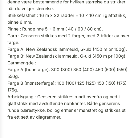
denne være bestemmende for hvilken størrelse du strikker
når du velger størrelse.
Strikkefasthet : 16 m x 22 radder = 10 x 10 cm i glattstrikk,
pinne 6 mm.
Pinne : Rundpinne 5 + 6 mm ( 40 / 60 / 80 cm).
Garn : Genseren strikkes med 2 farger, med 2 tråder av hver
farge.
Farge A: New Zealandsk lammeuld, G-uld (450 m pr 100g).
Farge B: New Zealandsk lammeuld, G-uld (450 m pr 100g).
Garnmengde :
Farge A (bunnfarge): 300 (300) 350 (400) 450 (500) (550)
550g.
Farge B (mønsterfarge): 100 (100) 125 (125) 150 (150) (175)
175g.
Arbeidsgang : Genseren strikkes rundt ovenfra og ned i
glattstrikk med avsluttende ribbkanter. Både genserens
runde bærestykke, bol og ermer er mønstret og strikkes ut
fra ett sett av diagrammer.