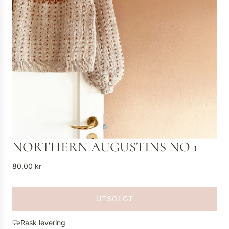
NORTHERN AUGUSTINS NO 1
V
80,00 kr
a
n
UTSOLGT
l
L
i
A
g
Rask levering
S