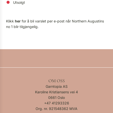
Utsolgt
Klikk
her
for å bli varslet per e-post når Northern Augustins
no 1 blir tilgjengelig.
OM OSS
Garntopia AS
Karoline Kristiansens vei 4
0661 Oslo
+47
41293326
Org. nr. 921548362 MVA