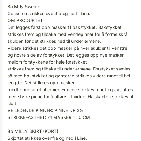
8a Milly Sweater
Genseren strikkes ovenfra og ned i Line.
OM PRODUKTET
Det legges først opp masker til bakstykket. Bakstykket
strikkes frem og tilbake med vendepinner for å forme skrå
skulder, før det strikkes ned til under ermene.
Videre strikkes det opp masker på hver skulder til venstre
og høyre side av forstykket. Det legges opp nye masker
mellom forstykkene før hele forstykket
strikkes frem og tilbake til under ermene. Forstykket samles
så med bakstykket og genseren strikkes videre rundt til hel
lengde. Det strikkes opp masker
rundt ermehullet til ermer. Ermene strikkes rundt og avsluttes
med større pinne for å tilføre litt vidde. Halskanten strikkes til
slutt.
VEILEDENDE PINNER: PINNE NR 3½
STRIKKEFASTHET: 21 MASKER = 10 CM
8b MILLY SKIRT (KORT)
Skjørtet strikkes ovenfra og ned i Line.