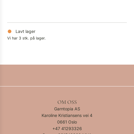
Lavt lager
Vi har 3 stk. på lager.
OM OSS
Garntopia AS
Karoline Kristiansens vei 4
0661 Oslo
+47
41293326