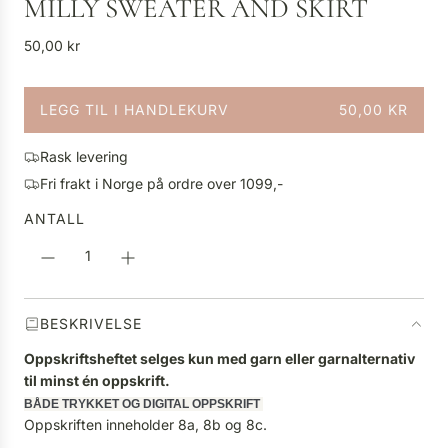
MILLY SWEATER AND SKIRT
V
50,00 kr
a
n
LEGG TIL I HANDLEKURV
50,00 KR
l
L
i
A
g
Rask levering
S
p
Fri frakt i Norge på ordre over 1099,-
T
r
E
ANTALL
i
R
s
.
.
.
BESKRIVELSE
Oppskriftsheftet selges kun med garn eller garnalternativ
til minst én oppskrift.
BÅDE TRYKKET OG DIGITAL OPPSKRIFT
Oppskriften inneholder 8a, 8b og 8c.