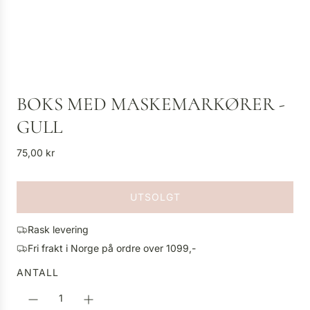
BOKS MED MASKEMARKØRER -
GULL
V
75,00 kr
a
n
UTSOLGT
l
L
i
A
g
Rask levering
S
p
Fri frakt i Norge på ordre over 1099,-
T
r
E
ANTALL
i
R
s
.