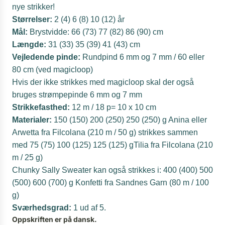
nye strikker!
Størrelser:
2 (4) 6 (8) 10 (12) år
Mål:
Brystvidde: 66 (73) 77 (82) 86 (90) cm
Længde:
31 (33) 35 (39) 41 (43) cm
Vejledende pinde:
Rundpind 6 mm og 7 mm / 60 eller
80 cm (ved magicloop)
Hvis der ikke strikkes med magicloop skal der også
bruges strømpepinde 6 mm og 7 mm
Strikkefasthed:
12 m / 18 p= 10 x 10 cm
Materialer:
150 (150) 200 (250) 250 (250) g Anina eller
Arwetta fra Filcolana (210 m / 50 g) strikkes sammen
med 75 (75) 100 (125) 125 (125) gTilia fra Filcolana (210
m / 25 g)
Chunky Sally Sweater kan også strikkes i: 400 (400) 500
(500) 600 (700) g Konfetti fra Sandnes Garn (80 m / 100
g)
Sværhedsgrad:
1 ud af 5.
Oppskriften er på dansk.