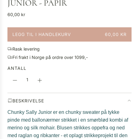
JUNIOR - PAPIR
V
60,00 kr
a
n
LEGG TIL I HANDLEKURV
60,00 KR
l
L
i
A
g
Rask levering
S
p
Fri frakt i Norge på ordre over 1099,-
T
r
E
ANTALL
i
R
s
.
.
.
BESKRIVELSE
Chunky Sally Junior er en chunky sweater på tykke
pinde med ballonærmer strikket i en smørblød kombi af
merino og silk mohair. Blusen strikkes oppefra og ned
med raglan og ribkanter - et oplagt strikkeprojekt til den