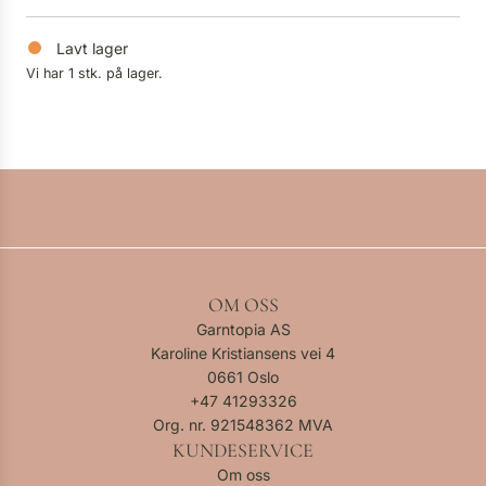
Lavt lager
Vi har 1 stk. på lager.
OM OSS
Garntopia AS
Karoline Kristiansens vei 4
0661 Oslo
+47
41293326
Org. nr. 921548362 MVA
KUNDESERVICE
Om oss