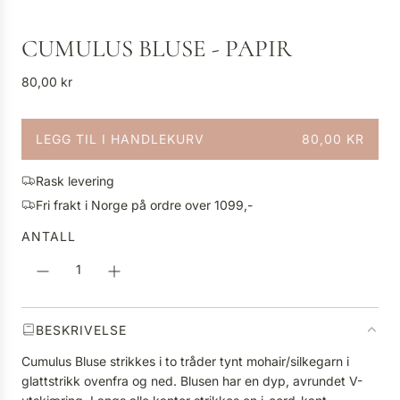
CUMULUS BLUSE - PAPIR
V
80,00 kr
a
n
LEGG TIL I HANDLEKURV
80,00 KR
l
L
i
A
g
Rask levering
S
p
Fri frakt i Norge på ordre over 1099,-
T
r
E
ANTALL
i
R
s
.
.
.
BESKRIVELSE
Cumulus Bluse strikkes i to tråder tynt mohair/silkegarn i
glattstrikk ovenfra og ned. Blusen har en dyp, avrundet V-