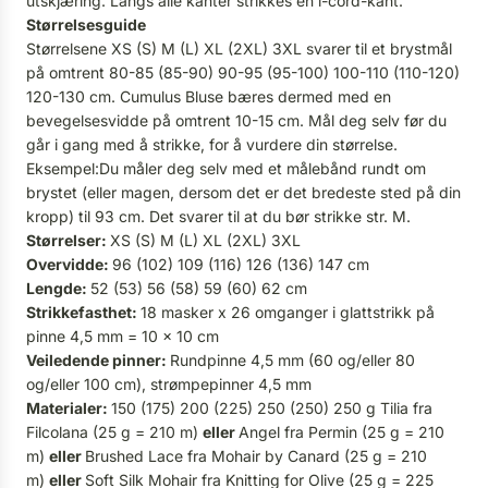
utskjæring. Langs alle kanter strikkes en i-cord-kant.
Størrelsesguide
Størrelsene XS (S) M (L) XL (2XL) 3XL svarer til et brystmål
på omtrent 80-85 (85-90) 90-95 (95-100) 100-110 (110-120)
120-130 cm. Cumulus Bluse bæres dermed med en
bevegelsesvidde på omtrent 10-15 cm. Mål deg selv før du
går i gang med å strikke, for å vurdere din størrelse.
Eksempel:Du måler deg selv med et målebånd rundt om
brystet (eller magen, dersom det er det bredeste sted på din
kropp) til 93 cm. Det svarer til at du bør strikke str. M.
Størrelser:
XS (S) M (L) XL (2XL) 3XL
Overvidde:
96 (102) 109 (116) 126 (136) 147 cm
Lengde:
52 (53) 56 (58) 59 (60) 62 cm
Strikkefasthet:
18 masker x 26 omganger i glattstrikk på
pinne 4,5 mm = 10 x 10 cm
Veiledende pinner:
Rundpinne 4,5 mm (60 og/eller 80
og/eller 100 cm), strømpepinner 4,5 mm
Materialer:
150 (175) 200 (225) 250 (250) 250 g Tilia fra
Filcolana (25 g = 210 m)
eller
Angel fra Permin (25 g = 210
m)
eller
Brushed Lace fra Mohair by Canard (25 g = 210
m)
eller
Soft Silk Mohair fra Knitting for Olive (25 g = 225