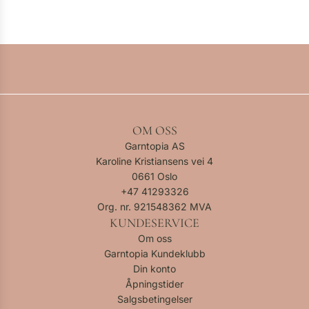
OM OSS
Garntopia AS
Karoline Kristiansens vei 4
0661 Oslo
+47
41293326
Org. nr. 921548362 MVA
KUNDESERVICE
Om oss
Garntopia Kundeklubb
Din konto
Åpningstider
Salgsbetingelser