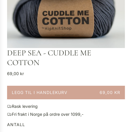
DEEP SEA - CUDDLE ME
COTTON
V
69,00 kr
a
n
LEGG TIL I HANDLEKURV
69,00 KR
l
L
i
A
g
Rask levering
S
p
Fri frakt i Norge på ordre over 1099,-
T
r
E
ANTALL
i
R
s