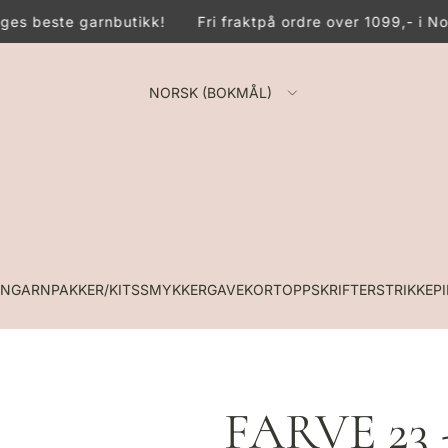
es beste garnbutikk!
Fri frakt
på ordre over 1099,- i No
NORSK (BOKMÅL)
RN
GARNPAKKER/KITS
SMYKKER
GAVEKORT
OPPSKRIFTER
STRIKKEP
FARVE 23 