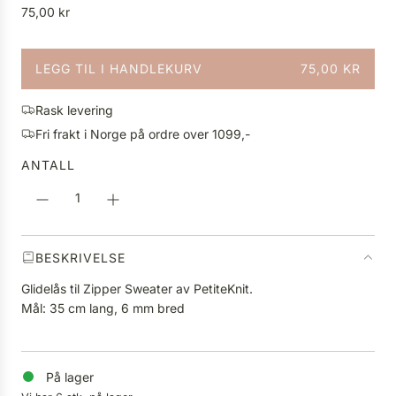
V
75,00 kr
a
n
LEGG TIL I HANDLEKURV
75,00 KR
l
L
i
A
g
Rask levering
S
p
Fri frakt i Norge på ordre over 1099,-
T
r
E
ANTALL
i
R
s
.
.
.
BESKRIVELSE
Glidelås til Zipper Sweater av PetiteKnit.
Mål: 35 cm lang, 6 mm bred
På lager