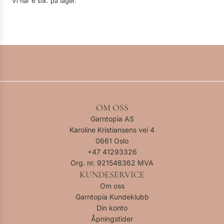
Vi har 6 stk. på lager.
OM OSS
Garntopia AS
Karoline Kristiansens vei 4
0661 Oslo
+47
41293326
Org. nr. 921548362 MVA
KUNDESERVICE
Om oss
Garntopia Kundeklubb
Din konto
Åpningstider