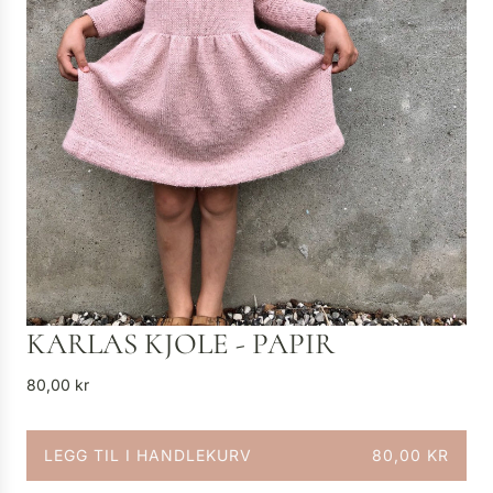
KARLAS KJOLE - PAPIR
V
80,00 kr
a
n
LEGG TIL I HANDLEKURV
80,00 KR
l
L
i
A