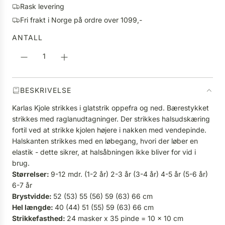
g
Rask levering
S
p
Fri frakt i Norge på ordre over 1099,-
T
r
E
ANTALL
i
R
s
.
.
.
BESKRIVELSE
Karlas Kjole strikkes i glatstrik oppefra og ned. Bærestykket
strikkes med raglanudtagninger. Der strikkes halsudskæring
fortil ved at strikke kjolen højere i nakken med vendepinde.
Halskanten strikkes med en løbegang, hvori der løber en
elastik - dette sikrer, at halsåbningen ikke bliver for vid i
brug.
Størrelser:
9-12 mdr. (1-2 år) 2-3 år (3-4 år) 4-5 år (5-6 år)
6-7 år
Brystvidde:
52 (53) 55 (56) 59 (63) 66 cm
Hel længde:
40 (44) 51 (55) 59 (63) 66 cm
Strikkefasthed:
24 masker x 35 pinde = 10 x 10 cm