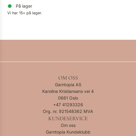
På lager
Vi har 15+ på lager.
OM OSS
Garntopia AS
Karoline Kristiansens vei 4
0661 Oslo
+47
41293326
Org. nr. 921548362 MVA
KUNDESERVICE
Om oss
Garntopia Kundeklubb