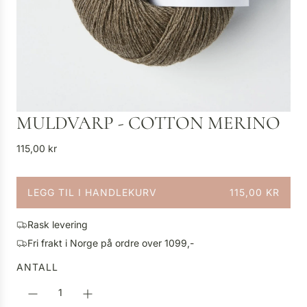
MULDVARP - COTTON MERINO
V
115,00 kr
a
n
LEGG TIL I HANDLEKURV
115,00 KR
l
L
i
A
g
Rask levering
S
p
Fri frakt i Norge på ordre over 1099,-
T
r
E
ANTALL
i
R
s
.
.