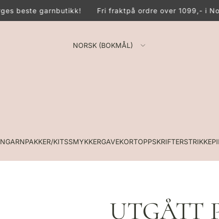
es beste garnbutikk!
Fri frakt
på ordre over 1099,- i No
NORSK (BOKMÅL)
RN
GARNPAKKER/KITS
SMYKKER
GAVEKORT
OPPSKRIFTER
STRIKKEP
UTGÅTT P