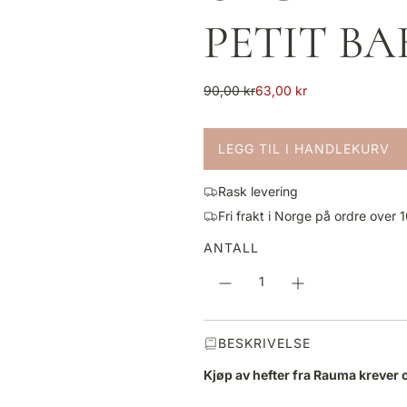
PETIT B
S
V
90,00 kr
63,00 kr
a
a
l
n
LEGG TIL I HANDLEKURV
g
l
L
s
i
A
p
g
Rask levering
S
r
p
Fri frakt i Norge på ordre over 
T
i
r
E
ANTALL
s
i
R
s
.
.
.
BESKRIVELSE
Kjøp av hefter fra Rauma krever 