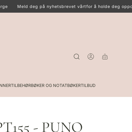
rge
Meld deg på nyhetsbrevet vårt
for å holde deg oppda
INNER
TILBEHØR
BØKER OG NOTATBØKER
TILBUD
T155 - PUNO