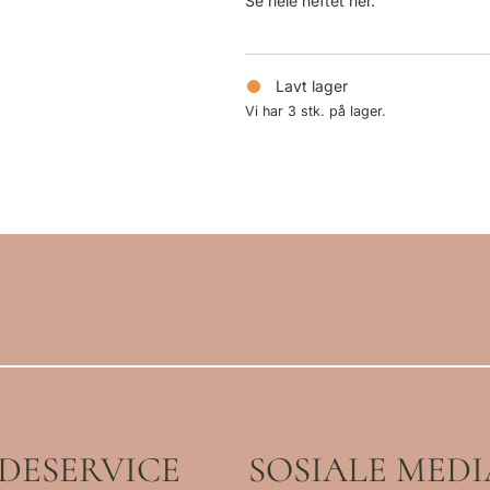
Se hele heftet
her
.
Lavt lager
Vi har 3 stk. på lager.
DESERVICE
SOSIALE MEDI