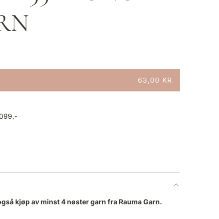
ARN
63,00 KR
1099,-
også kjøp av minst 4 nøster garn fra Rauma Garn.