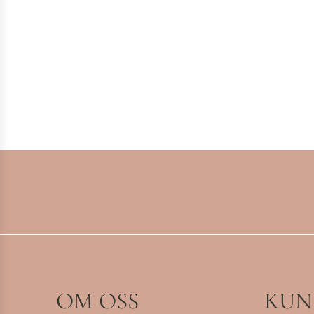
OM OSS
KUN