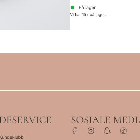
På lager
Vi har 15+ på lager.
DESERVICE
SOSIALE MEDI
 Kundeklubb