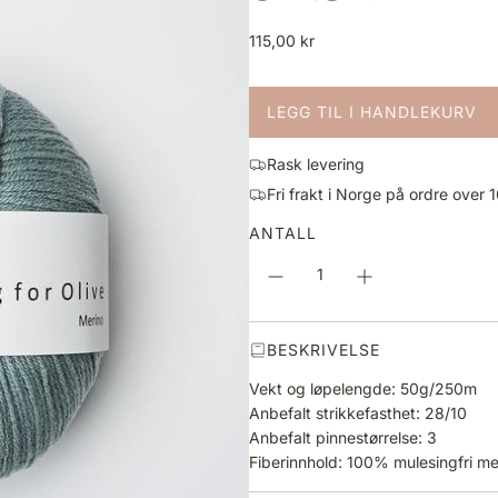
V
115,00 kr
a
n
LEGG TIL I HANDLEKURV
l
L
i
A
g
Rask levering
S
p
Fri frakt i Norge på ordre over 
T
r
E
ANTALL
i
R
s
.
.
.
BESKRIVELSE
Vekt og løpelengde: 50g/250m
Anbefalt strikkefasthet: 28/10
Anbefalt pinnestørrelse: 3
Fiberinnhold: 100% mulesingfri mer