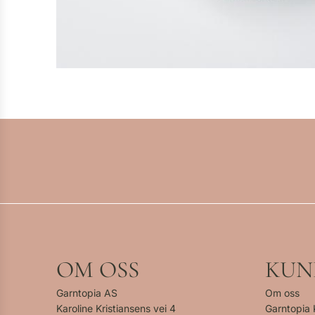
OM OSS
KUN
Garntopia AS
Om oss
Karoline Kristiansens vei 4
Garntopia