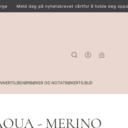
rge
Meld deg på nyhetsbrevet vårt
for å holde deg oppda
INNER
TILBEHØR
BØKER OG NOTATBØKER
TILBUD
AQUA - MERINO