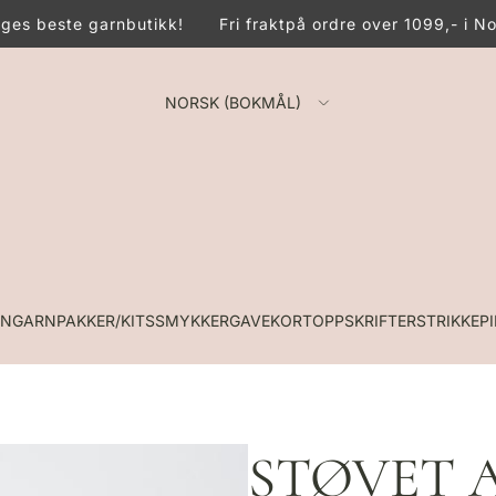
es beste garnbutikk!
Fri frakt
på ordre over 1099,- i No
NORSK (BOKMÅL)
RN
GARNPAKKER/KITS
SMYKKER
GAVEKORT
OPPSKRIFTER
STRIKKEP
STØVET 