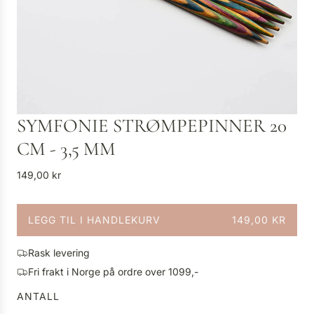
SYMFONIE STRØMPEPINNER 20
CM - 3,5 MM
V
149,00 kr
a
n
LEGG TIL I HANDLEKURV
149,00 KR
l
L
i
A
g
Rask levering
S
p
Fri frakt i Norge på ordre over 1099,-
T
r
E
ANTALL
i
R
s