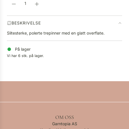
.
.
.
BESKRIVELSE
Slitesterke, polerte trepinner med en glatt overflate.
På lager
Vi har 6 stk. på lager.
OM OSS
Garntopia AS