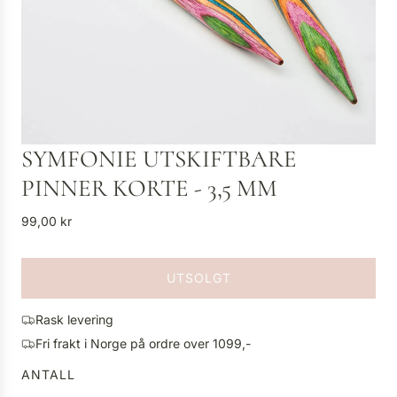
SYMFONIE UTSKIFTBARE
PINNER KORTE - 3,5 MM
V
99,00 kr
a
n
UTSOLGT
l
L
i
A
g
Rask levering
S
p
Fri frakt i Norge på ordre over 1099,-
T
r
E
ANTALL
i
R
s