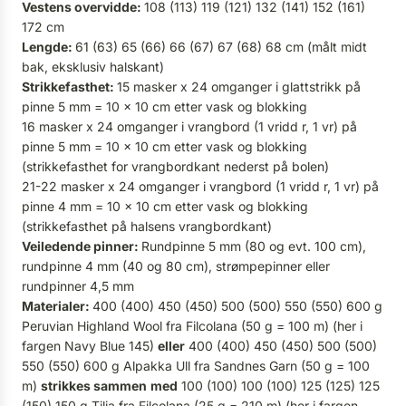
Vestens overvidde:
108 (113) 119 (121) 132 (141) 152 (161)
172 cm
Lengde:
61 (63) 65 (66) 66 (67) 67 (68) 68 cm (målt midt
bak, eksklusiv halskant)
Strikkefasthet:
15 masker x 24 omganger i glattstrikk på
pinne 5 mm = 10 x 10 cm etter vask og blokking
16 masker x 24 omganger i vrangbord (1 vridd r, 1 vr) på
pinne 5 mm = 10 x 10 cm etter vask og blokking
(strikkefasthet for vrangbordkant nederst på bolen)
21-22 masker x 24 omganger i vrangbord (1 vridd r, 1 vr) på
pinne 4 mm = 10 x 10 cm etter vask og blokking
(strikkefasthet på halsens vrangbordkant)
Veiledende pinner:
Rundpinne 5 mm (80 og evt. 100 cm),
rundpinne 4 mm (40 og 80 cm), strømpepinner eller
rundpinner 4,5 mm
Materialer:
400 (400) 450 (450) 500 (500) 550 (550) 600 g
Peruvian Highland Wool fra Filcolana (50 g = 100 m) (her i
fargen Navy Blue 145)
eller
400 (400) 450 (450) 500 (500)
550 (550) 600 g Alpakka Ull fra Sandnes Garn (50 g = 100
m)
strikkes
sammen
med
100 (100) 100 (100) 125 (125) 125
(150) 150 g Tilia fra Filcolana (25 g = 210 m) (her i fargen