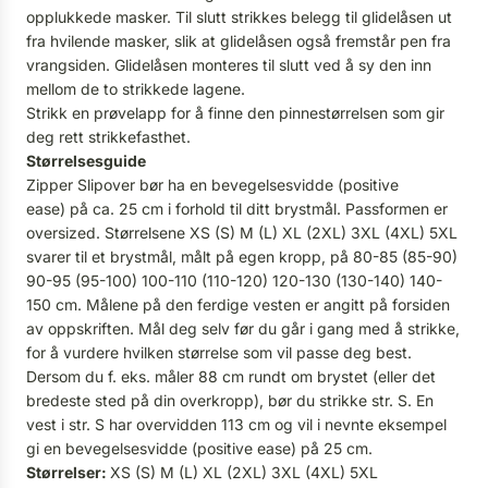
opplukkede masker. Til slutt strikkes belegg til glidelåsen ut
fra hvilende masker, slik at glidelåsen også fremstår pen fra
vrangsiden. Glidelåsen monteres til slutt ved å sy den inn
mellom de to strikkede lagene.
Strikk en prøvelapp for å finne den pinnestørrelsen som gir
deg rett strikkefasthet.
Størrelsesguide
Zipper Slipover bør ha en bevegelsesvidde (positive
ease) på ca. 25 cm i forhold til ditt brystmål. Passformen er
oversized. Størrelsene XS (S) M (L) XL (2XL) 3XL (4XL) 5XL
svarer til et brystmål, målt på egen kropp, på 80-85 (85-90)
90-95 (95-100) 100-110 (110-120) 120-130 (130-140) 140-
150 cm. Målene på den ferdige vesten er angitt på forsiden
av oppskriften. Mål deg selv før du går i gang med å strikke,
for å vurdere hvilken størrelse som vil passe deg best.
Dersom du f. eks. måler 88 cm rundt om brystet (eller det
bredeste sted på din overkropp), bør du strikke str. S. En
vest i str. S har overvidden 113 cm og vil i nevnte eksempel
gi en bevegelsesvidde (positive ease) på 25 cm.
Størrelser:
XS (S) M (L) XL (2XL) 3XL (4XL) 5XL