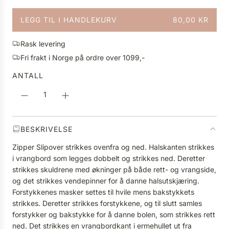
n
LEGG TIL I HANDLEKURV
80,00 KR
l
L
i
A
g
Rask levering
S
p
Fri frakt i Norge på ordre over 1099,-
T
r
E
ANTALL
i
R
s
.
.
.
BESKRIVELSE
Zipper Slipover strikkes ovenfra og ned. Halskanten strikkes
i vrangbord som legges dobbelt og strikkes ned. Deretter
strikkes skuldrene med økninger på både rett- og vrangside,
og det strikkes vendepinner for å danne halsutskjæring.
Forstykkenes masker settes til hvile mens bakstykkets
strikkes. Deretter strikkes forstykkene, og til slutt samles
forstykker og bakstykke for å danne bolen, som strikkes rett
ned. Det strikkes en vrangbordkant i ermehullet ut fra